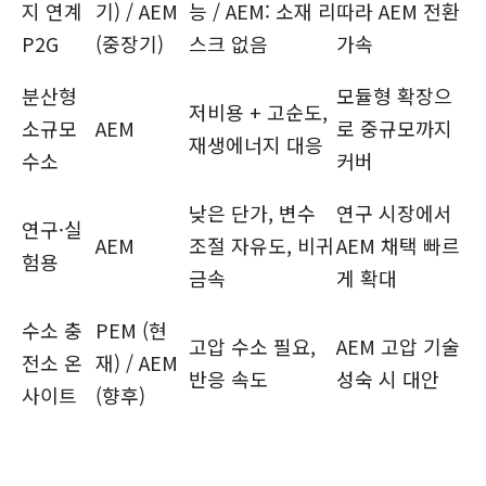
지 연계
기) / AEM
능 / AEM: 소재 리
따라 AEM 전환
P2G
(중장기)
스크 없음
가속
분산형
모듈형 확장으
저비용 + 고순도,
소규모
AEM
로 중규모까지
재생에너지 대응
수소
커버
낮은 단가, 변수
연구 시장에서
연구·실
AEM
조절 자유도, 비귀
AEM 채택 빠르
험용
금속
게 확대
수소 충
PEM (현
고압 수소 필요,
AEM 고압 기술
전소 온
재) / AEM
반응 속도
성숙 시 대안
사이트
(향후)