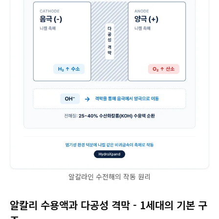
알칼라인 수전해의 작동 원리
알칼리 수용액과 다공성 격막 - 1세대의 기본 구