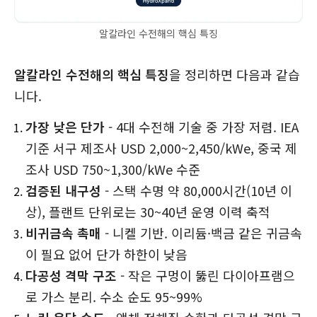
알칼라인 수전해의 핵심 특징
알칼라인 수전해의 핵심 특징
을 정리하면 다음과 같습
니다.
가장 낮은 단가
- 4대 수전해 기술 중 가장 저렴. IEA
기준 서구 제조사 USD 2,000~2,450/kWe, 중국 제
조사 USD 750~1,300/kWe 수준
검증된 내구성
- 스택 수명 약 80,000시간(10년 이
상), 플랜트 단위로는 30~40년 운영 이력 축적
비귀금속 촉매
- 니켈 기반. 이리듐·백금 같은 귀금속
이 필요 없어 단가 하한이 낮음
다공성 격막 구조
- 작은 구멍이 뚫린 다이아프램으
로 가스 분리. 수소 순도 95~99%